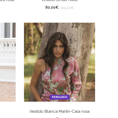
TALLA
80,00
€
119,90
€
REBAJADO
ES
SELECCIONAR OPCIONES
Vestido Blanca Martín-Cala rosa