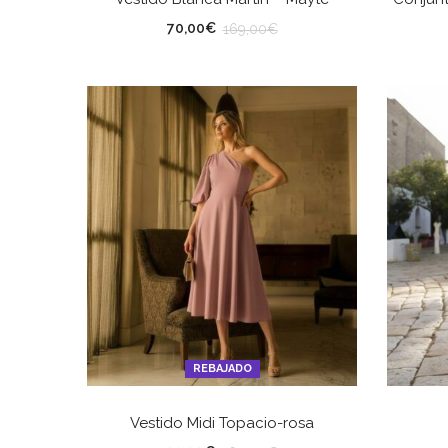
TALLA
TA
70,00
€
169,00
€
REBAJADO
SELECCIONAR OPCIONES
Vestido Midi Topacio-rosa