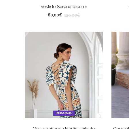
SELECCIONAR OPCIONES
Vestido Serena bicolor
TALLA
TA
80,00
€
120,00
€
REBAJADO
SELECCIONAR OPCIONES
Vestido Blanca Martín – Mayte
Conjunt