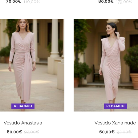
LLA
TALLA
70,00
€
80,00
€
110,00
€
179,00
€
REBAJADO
REBAJADO
SELECCIONAR OPCIONES
SELECCIONAR OPCION
Vestido Anastasia
Vestido Xana nude
LLA
TALLA
60,00
€
60,00
€
92,00
€
92,00
€