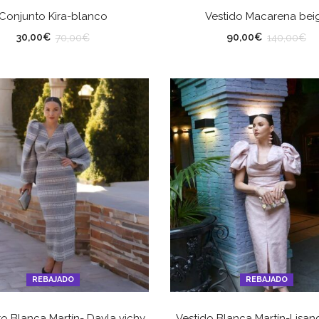
SELECCIONAR OPCIONES
SELECCIONAR OPCION
Conjunto Kira-blanco
Vestido Macarena bei
LLA
TALLA
30,00
€
90,00
€
70,00
€
140,00
€
REBAJADO
REBAJADO
SELECCIONAR OPCIONES
SELECCIONAR OPCION
o Blanca Martín- Dayla vichy
Vestido Blanca Martín-Lisan