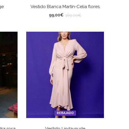
ES
SELECCIONAR OPCIONES
ge
Vestido Blanca Martín-Celia flores
TALLA
99,00
€
169,00
€
REBAJADO
ES
SELECCIONAR OPCIONES
dra rosa
Vestido Linda-nude