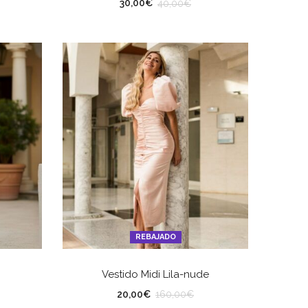
TALLA
30,00
€
40,00
€
REBAJADO
ES
SELECCIONAR OPCIONES
Vestido Midi Lila-nude
TALLA
20,00
€
160,00
€