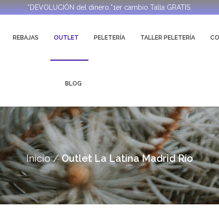
*DEVOLUCIÓN del dinero.*1er cambio Talla GRATIS.
REBAJAS
OUTLET
PELETERÍA
TALLER PELETERÍA
C
BLOG
Inicio
Outlet La Latina Madrid Río