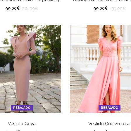
LLA
TALLA
99,00
€
99,00
€
218,00
€
193,00
€
REBAJADO
REBAJADO
SELECCIONAR OPCIONES
SELECCIONAR OPCION
Vestido Goya
Vestido Cuarzo rosa