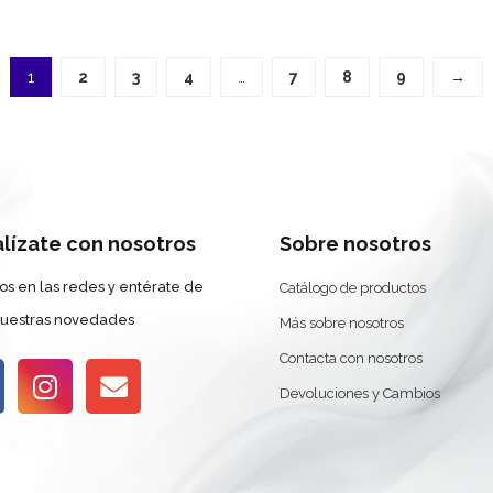
1
2
3
4
…
7
8
9
→
alízate con nosotros
Sobre nosotros
os en las redes y entérate de
Catálogo de productos
nuestras novedades
Más sobre nosotros
Contacta con nosotros
Devoluciones y Cambios