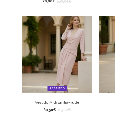
TALLA
TA
20,00
€
160,00
€
REBAJADO
SELECCIONAR OPCIONES
Vestido Midi Emilia-nude
TALLA
TA
80,50
€
115,00
€