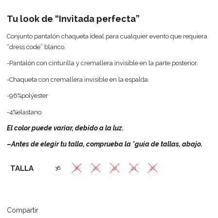
Tu look de “Invitada perfecta”
Conjunto pantalón chaqueta ideal para cualquier evento que requiera
“dress code” blanco.
-Pantalón con cinturilla y cremallera invisible en la parte posterior.
-Chaqueta con cremallera invisible en la espalda.
-96%polýester
-4%elastano
El color puede variar, debido a la luz.
–
Antes de elegir tu talla, comprueba la *guía de tallas, abajo.
TALLA
36
38
40
42
44
46
Compartir