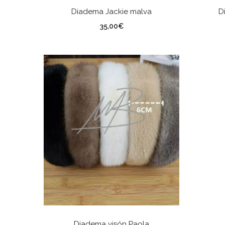
AÑADIR AL CARRITO
Diadema Jackie malva
D
35,00
€
SELECCIONAR OPCIONES
Diadema visón Paola