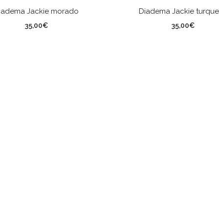
AÑADIR AL CARRITO
AÑADIR AL CARRITO
iadema Jackie morado
Diadema Jackie turqu
35,00
€
35,00
€