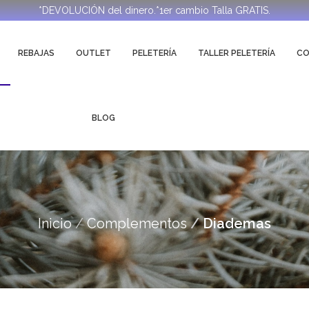
*DEVOLUCIÓN del dinero.*1er cambio Talla GRATIS.
REBAJAS
OUTLET
PELETERÍA
TALLER PELETERÍA
C
BLOG
Inicio
Complementos
Diademas