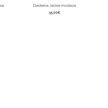
AÑADIR AL CARRITO
esa
Diadema Jackie mostaza
35,00
€