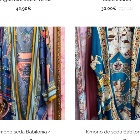
lor
Color
42,90
€
30,00
€
75,00
€
AÑADIR AL CARRITO
AÑADIR AL CARRITO
imono seda Babilonia 4
Kimono de seda Babilon