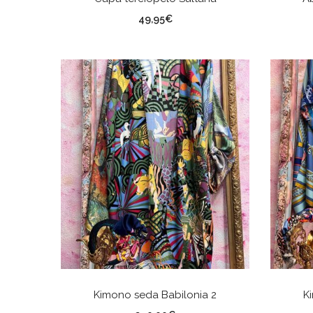
Color
Co
49,95
€
AÑADIR AL CARRITO
Kimono seda Babilonia 2
K