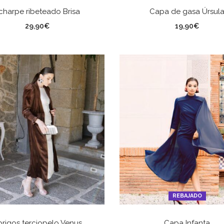
SELECCIONAR OPCIONES
SELECCIONAR OPCION
charpe ribeteado Brisa
Capa de gasa Úrsul
lor
Color
29,90
€
19,90
€
REBAJADO
SELECCIONAR OPCIONES
SELECCIONAR OPCION
rigos terciopelo Venus
Capa Infanta