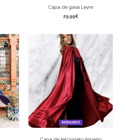
ES
SELECCIONAR OPCIONES
a
Capa de gasa Leyre
Color
29,99
€
REBAJADO
ES
SELECCIONAR OPCIONES
Capa de terciopelo Imperio