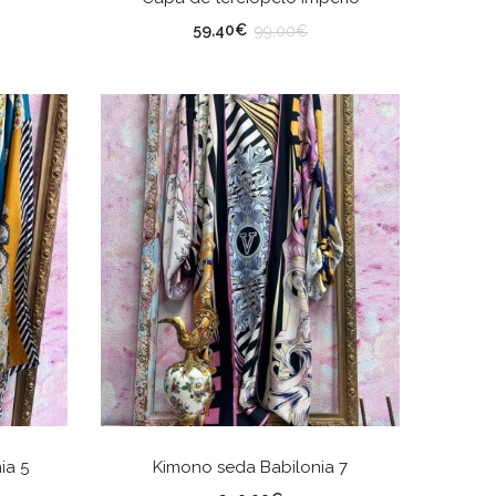
Color
59,40
€
99,00
€
AÑADIR AL CARRITO
ia 5
Kimono seda Babilonia 7