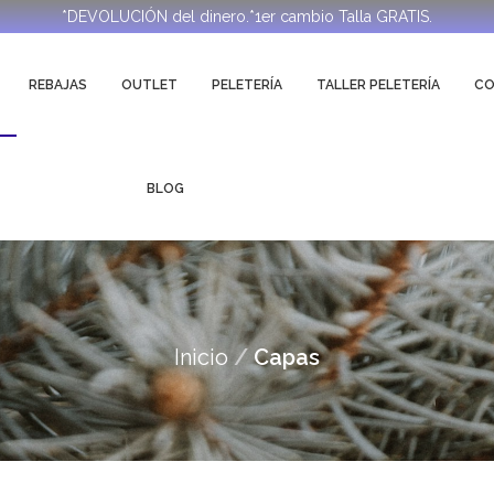
*DEVOLUCIÓN del dinero.*1er cambio Talla GRATIS.
REBAJAS
OUTLET
PELETERÍA
TALLER PELETERÍA
C
BLOG
Inicio
Capas