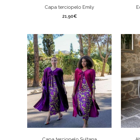
SELECCIONAR OPCIONES
Capa terciopelo Emily
E
Color
Co
21,90
€
SELECCIONAR OPCIONES
Capa terciopelo Sultana
Ab