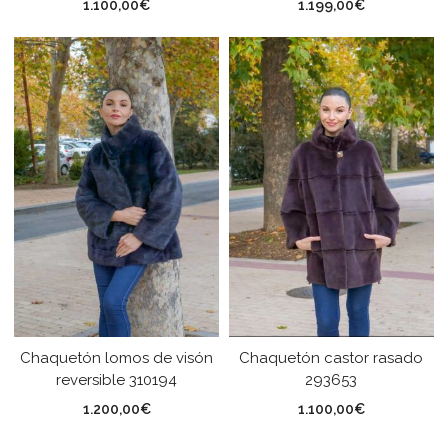
1.100,00
€
1.199,00
€
Chaquetón lomos de visón
Chaquetón castor rasado
reversible 310194
293653
1.200,00
€
1.100,00
€