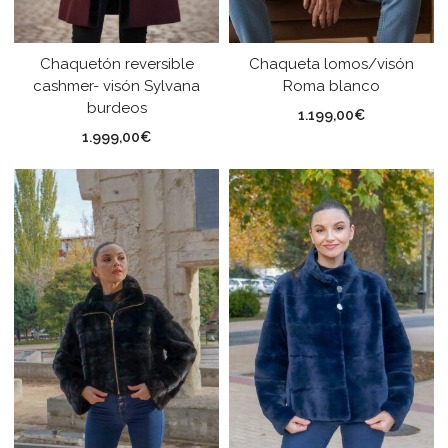
Chaquetón reversible
Chaqueta lomos/visón
cashmer- visón Sylvana
Roma blanco
burdeos
1.199,00
€
1.999,00
€