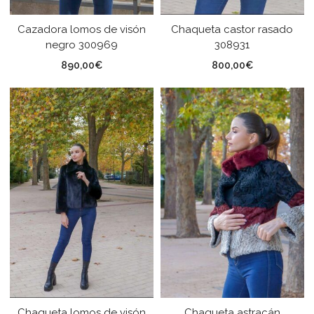
Cazadora lomos de visón
Chaqueta castor rasado
negro 300969
308931
890,00
€
800,00
€
Chaqueta lomos de visón
Chaqueta astracán