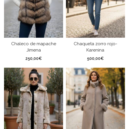
Chaleco de mapache
Chaqueta zorro rojo-
Jimena
Karenina
250,00
€
500,00
€