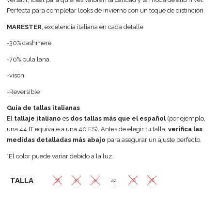
Perfecta para completar looks de invierno con un toque de distinción.
MARESTER
, excelencia italiana en cada detalle
-30% cashmere.
-70% pula lana.
-visón.
-Reversible
Guía de tallas italianas
El
tallaje italiano
es
dos tallas más que el español
(por ejemplo,
una 44 IT equivale a una 40 ES). Antes de elegir tu talla,
verifica las
medidas detalladas más abajo
para asegurar un ajuste perfecto.
*El color puede variar debido a la luz.
TALLA
38
40
42
44
46
48