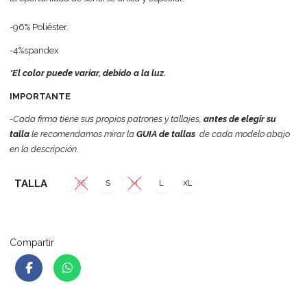
-96% Poliéster.
-4%spandex
*El color puede variar, debido a la luz.
IMPORTANTE
-Cada firma tiene sus propios patrones y tallajes,
antes de elegir su
talla
le recomendamos mirar la
GUIA de tallas
de cada modelo abajo
en la descripción.
TALLA
XS
S
M
L
XL
Compartir