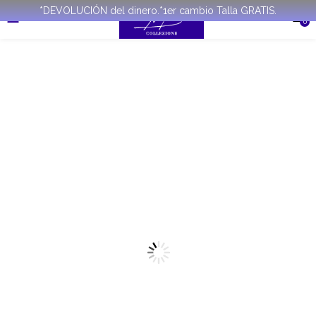
*DEVOLUCIÓN del dinero.*1er cambio Talla GRATIS.
0
REBAJADO