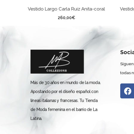
SELECCIONAR OPCIONES
Vestido Largo Carla Ruiz Anita-coral
Vestid
TALLA
TA
260,00
€
Soci
Síguen
todas 
Más de 30 años en mundo de la moda.
Apostando por el diseño español con
líneas italianas y francesas. Tu Tienda
de Moda femenina en el barrio de La
Latina.