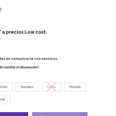
e
” a precios Low cost.
udes en comunicarte con nosotros.
de cambio ni devolución! .
villa
burdeos
fucsia
Morado
rde