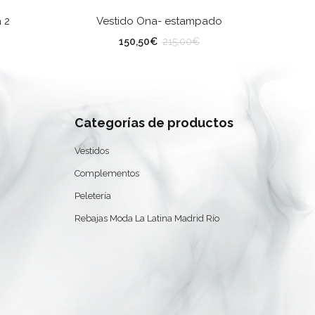
SELECCIONAR OPCIONES
 2
Vestido Ona- estampado
TALLA
TA
150,50
€
215,00
€
Categorías de productos
0
Vestidos
Complementos
Peletería
Rebajas Moda La Latina Madrid Río