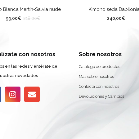
SELECCIONAR OPCIONES
AÑADIR AL CARRITO
o Blanca Martín-Salvia nude
Kimono seda Babilonia
LLA
99,00
€
240,00
€
218,00
€
alízate con nosotros
Sobre nosotros
os en las redes y entérate de
Catálogo de productos
nuestras novedades
Más sobre nosotros
Contacta con nosotros
Devoluciones y Cambios