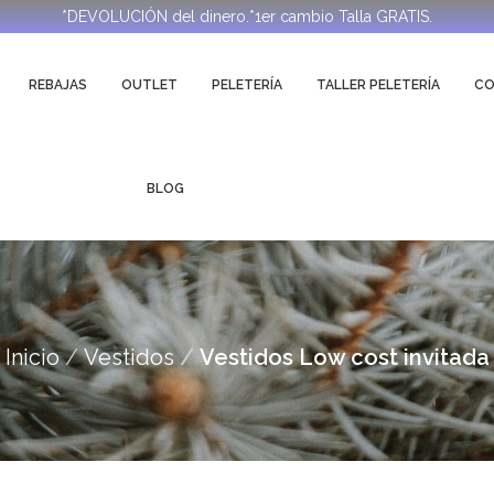
*DEVOLUCIÓN del dinero.*1er cambio Talla GRATIS.
REBAJAS
OUTLET
PELETERÍA
TALLER PELETERÍA
C
BLOG
Inicio
Vestidos
Vestidos Low cost invitada