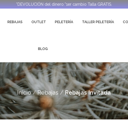
*DEVOLUCIÓN del dinero.*1er cambio Talla GRATIS.
REBAJAS
OUTLET
PELETERÍA
TALLER PELETERÍA
C
BLOG
Inicio
Rebajas
Rebajas Invitada