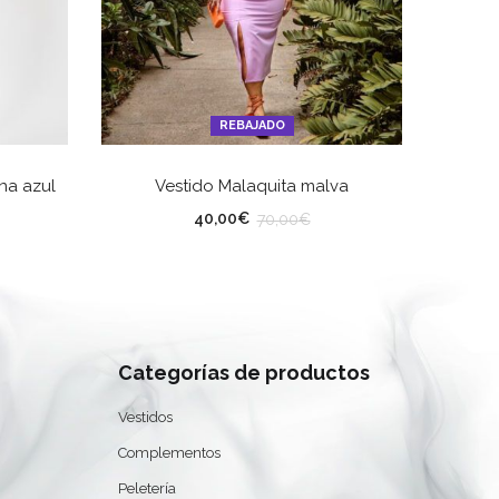
REBAJADO
ES
SELECCIONAR OPCIONES
na azul
Vestido Malaquita malva
TALLA
TA
40,00
€
70,00
€
Categorías de productos
0
Vestidos
Complementos
Peletería