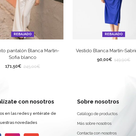
REBAJADO
REBAJADO
SELECCIONAR OPCIONES
SELECCIONAR OPCION
to pantalón Blanca Martin-
Vestido Blanca Martín-Sabri
Sofia blanco
LLA
TALLA
90,00
€
149,90
€
171,50
€
245,00
€
lor
alízate con nosotros
Sobre nosotros
os en las redes y entérate de
Catálogo de productos
nuestras novedades
Más sobre nosotros
Contacta con nosotros