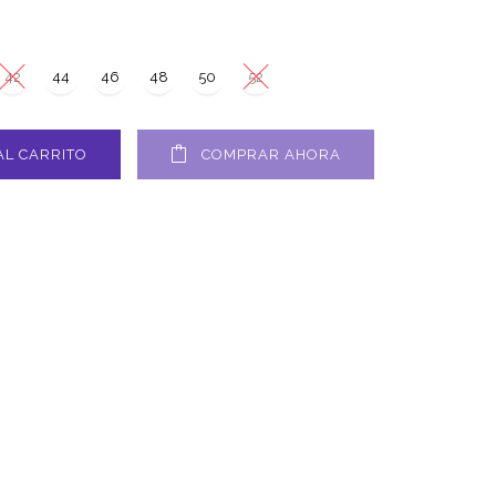
42
44
46
48
50
52
AL CARRITO
COMPRAR AHORA