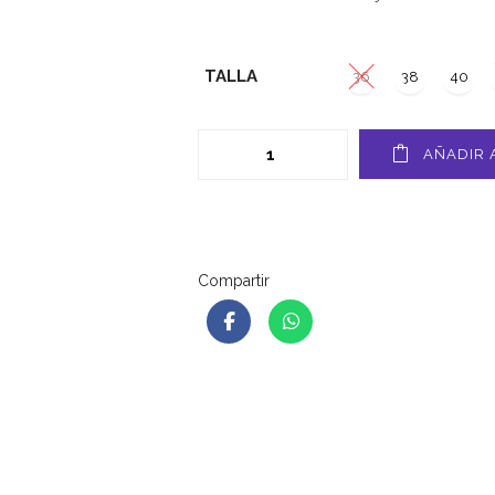
TALLA
36
38
40
AÑADIR 
Compartir