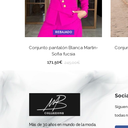
REBAJADO
SELECCIONAR OPCIONES
Conjunto pantalón Blanca Martin-
Conjun
Sofia fucsia
TALLA
TA
171,50
€
245,00
€
Co
Soci
Síguen
todas 
Más de 30 años en mundo de la moda.