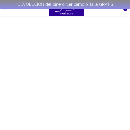
*DEVOLUCIÓN del dinero.*1er cambio Talla GRATIS.
0
REBAJADO