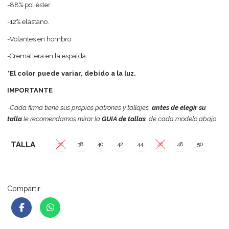
-88% poliéster.
-12% elastano.
-Volantes en hombro
-Cremallera en la espalda.
*El color puede variar, debido a la luz.
IMPORTANTE
-Cada firma tiene sus propios patrones y tallajes,
antes de elegir su
talla
le recomendamos mirar la
GUIA de tallas
de cada modelo abajo.
TALLA
36
38
40
42
44
46
48
50
Compartir