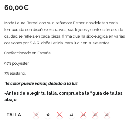
60,00
€
Moda Laura Bernal con su diseñadora Esther, nos deleitan cada
temporada con diseños exclusivos, sus tejidos y confección de alta
calidad se refleja en cada pieza, firma que ha sido elegida en varias
ocasiones por S.A.R. doña Letizia para lucir en sus eventos.
Confeccionado en España.
97% polyester
3% elastano.
*El color puede variar, debido a la luz.
-Antes de elegir tu talla, comprueba la “guía de tallas,
abajo.
TALLA
36
38
40
42
44
46
48