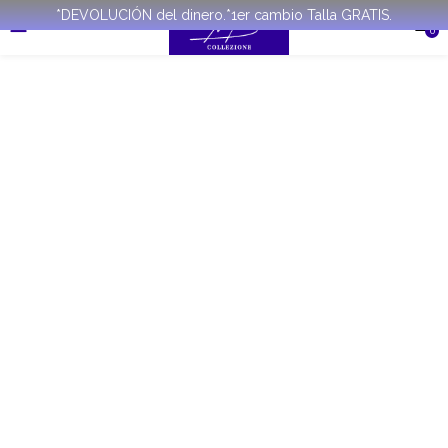
*DEVOLUCIÓN del dinero.*1er cambio Talla GRATIS.
0