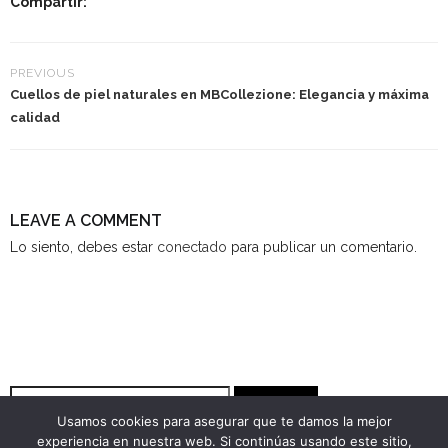
Compartir:
PREVIOUS
Cuellos de piel naturales en MBCollezione: Elegancia y máxima
calidad
LEAVE A COMMENT
Lo siento, debes estar
conectado
para publicar un comentario.
Buscar
Usamos cookies para asegurar que te damos la mejor
experiencia en nuestra web. Si continúas usando este sitio,