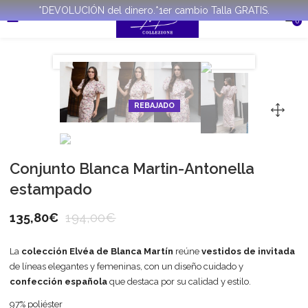
*DEVOLUCIÓN del dinero.*1er cambio Talla GRATIS.
0
REBAJADO
Conjunto Blanca Martin-Antonella
estampado
135,80
€
194,00
€
La
colección Elvéa de Blanca Martín
reúne
vestidos de invitada
de líneas elegantes y femeninas, con un diseño cuidado y
confección española
que destaca por su calidad y estilo.
97% poliéster