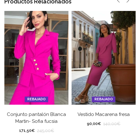
Productos Relacionados
REBAJADO
REBAJADO
Conjunto pantalón Blanca
Vestido Macarena fresa
Martin- Sofia fucsia
140,00
€
90,00
€
245,00
€
171,50
€