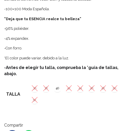
-100×100 Moda Española.
“Deja que tu ESENCIA realce tu belleza”
-96% poliéster.
-4% expandex.
-Con forro.
*El color puede variar, debido a la luz.
-Antes de elegir tu talla, comprueba la *guía de tallas,
abajo.
36
38
40
42
44
46
48
50
TALLA
52
Compartir