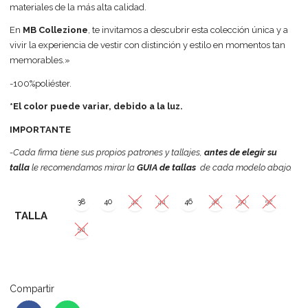
materiales de la más alta calidad.
En
MB Collezione
, te invitamos a descubrir esta colección única y a
vivir la experiencia de vestir con distinción y estilo en momentos tan
memorables.»
-100%poliéster.
*El color puede variar, debido a la luz.
IMPORTANTE
-Cada firma tiene sus propios patrones y tallajes,
antes de elegir su
talla
le recomendamos mirar la
GUIA de tallas
de cada modelo abajo.
38
40
42
44
46
48
50
52
TALLA
54
Compartir