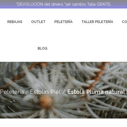
*DEVOLUCIÓN del dinero.*1er cambio Talla GRATIS.
REBAJAS
OUTLET
PELETERÍA
TALLER PELETERÍA
C
BLOG
Peletería
Estolas Piel
Estola Pluma natural