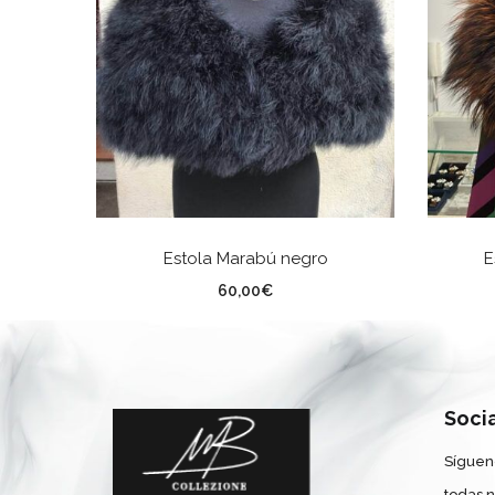
AÑADIR AL CARRITO
Estola Marabú negro
E
60,00
€
Soci
Síguen
todas 