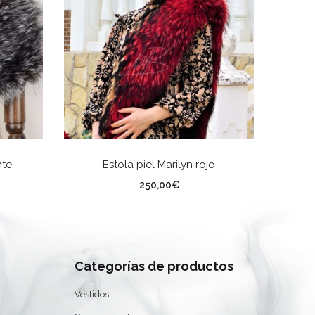
AÑADIR AL CARRITO
nte
Estola piel Marilyn rojo
E
250,00
€
Categorías de productos
Vestidos