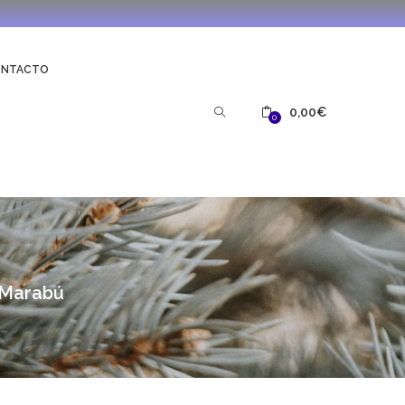
ONTACTO
0,00
€
0
 Marabú