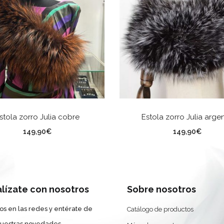
AÑADIR AL CARRITO
AÑADIR AL CARRITO
stola zorro Julia cobre
Estola zorro Julia arge
149,90
€
149,90
€
alízate con nosotros
Sobre nosotros
os en las redes y entérate de
Catálogo de productos
nuestras novedades