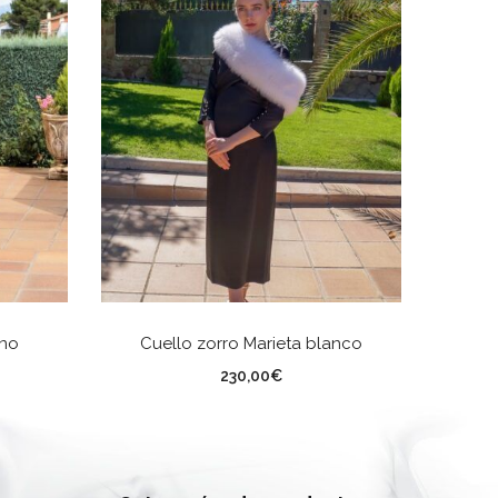
AÑADIR AL CARRITO
ino
Cuello zorro Marieta blanco
0
230,00
€