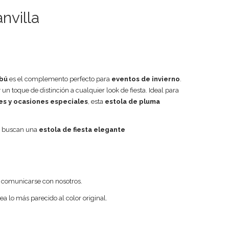
nvilla
abú
es el complemento perfecto para
eventos de invierno
.
y un toque de distinción a cualquier look de fiesta. Ideal para
es y ocasiones especiales
, esta
estola de pluma
es buscan una
estola de fiesta elegante
n comunicarse con nosotros.
sea lo más parecido al color original.