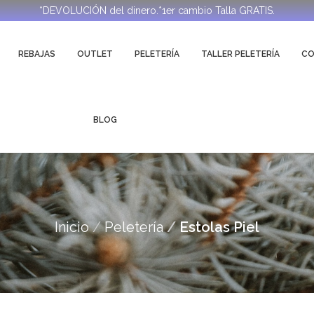
*DEVOLUCIÓN del dinero.*1er cambio Talla GRATIS.
REBAJAS
OUTLET
PELETERÍA
TALLER PELETERÍA
C
BLOG
Inicio
Peletería
Estolas Piel