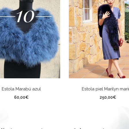
AÑADIR AL CARRITO
AÑADIR AL CARRITO
Estola Marabú azul
Estola piel Marilyn mar
60,00
€
250,00
€