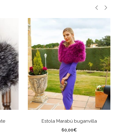
AÑADIR AL CARRITO
nte
Estola Marabú buganvilla
60,00
€