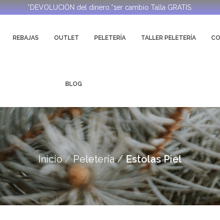
*DEVOLUCIÓN del dinero.*1er cambio Talla GRATIS.
REBAJAS
OUTLET
PELETERÍA
TALLER PELETERÍA
C
BLOG
Inicio
Peletería
Estolas Piel