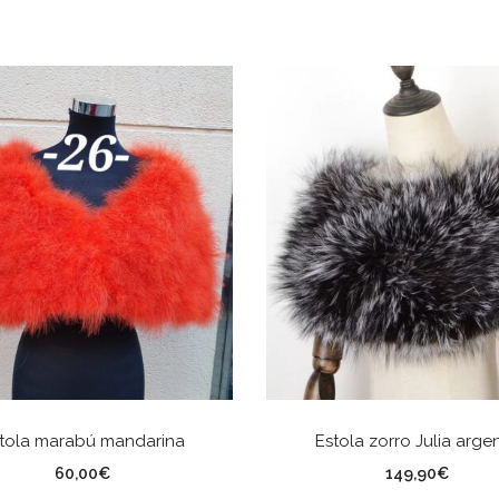
AÑADIR AL CARRITO
AÑADIR AL CARRITO
tola marabú mandarina
Estola zorro Julia arge
60,00
€
149,90
€