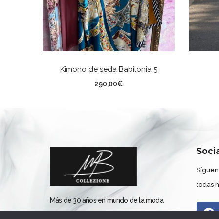
AÑADIR AL CARRITO
Kimono de seda Babilonia 5
TA
290,00
€
Soci
Síguen
todas 
Más de 30 años en mundo de la moda.
Apostando por el diseño español con