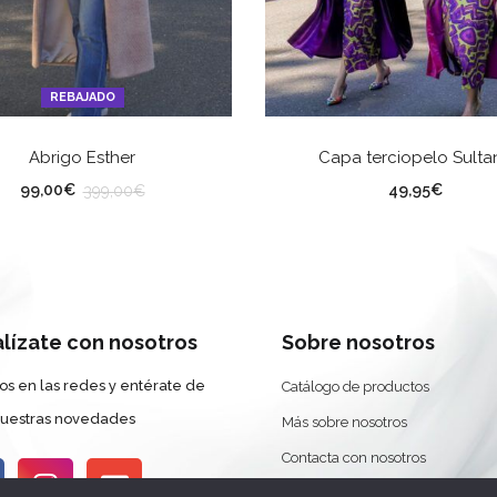
REBAJADO
SELECCIONAR OPCIONES
SELECCIONAR OPCION
Abrigo Esther
Capa terciopelo Sulta
LLA
Color
99,00
€
49,95
€
399,00
€
alízate con nosotros
Sobre nosotros
os en las redes y entérate de
Catálogo de productos
nuestras novedades
Más sobre nosotros
Contacta con nosotros
Devoluciones y Cambios