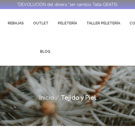
*DEVOLUCIÓN del dinero.*1er cambio Talla GRATIS.
REBAJAS
OUTLET
PELETERÍA
TALLER PELETERÍA
C
BLOG
Inicio
Tejido y Piel