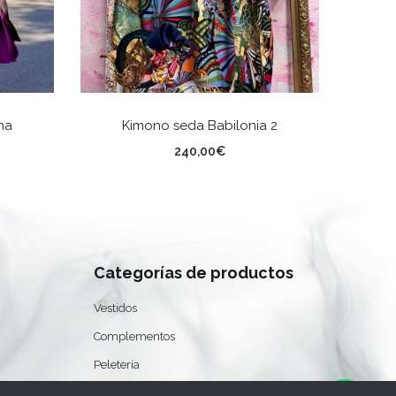
ES
AÑADIR AL CARRITO
na
Kimono seda Babilonia 2
Parka
TA
240,00
€
0
Categorías de productos
Vestidos
Complementos
Peletería
Rebajas Moda La Latina Madrid Río