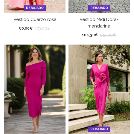
REBAJADO
REBAJADO
Vestido Cuarzo rosa
Vestido Midi Dora-
mandarina
179,00
€
80,00
€
149,00
€
104,30
€
REBAJADO