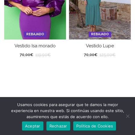
REBAJADO
REBAJADO
Vestido Isa morado
Vestido Lupe
119,90
€
125,00
€
70,00
€
70,00
€
Usamos cookies para asegurar que te damos la mejor
experiencia en nuestra web. Si continúas usando este sitio,
asumiremos que estás de acuerdo con ello.
Aceptar
Rechazar
Política de Cookies