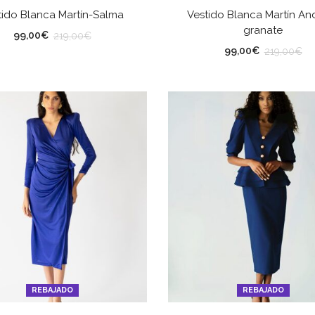
SELECCIONAR OPCIONES
SELECCIONAR OPCION
tido Blanca Martín-Salma
Vestido Blanca Martín An
granate
LLA
TALLA
99,00
€
219,00
€
99,00
€
219,00
€
REBAJADO
REBAJADO