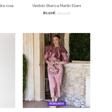
ES
SELECCIONAR OPCIONES
dra rosa
Vestido Blanca Martín Eliani
TALLA
80,00
€
175,00
€
REBAJADO