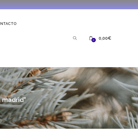
ONTACTO
0,00
€
0
n madrid”