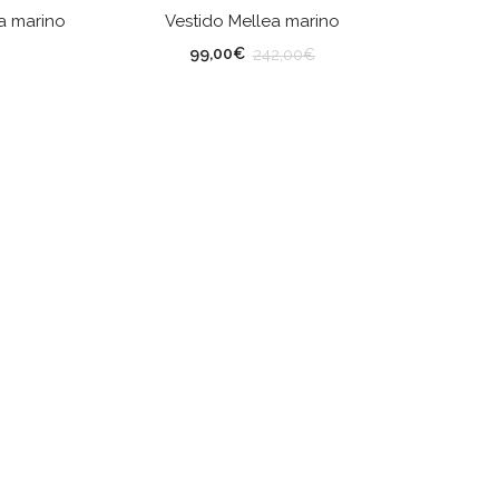
ES
SELECCIONAR OPCIONES
a marino
Vestido Mellea marino
TALLA
99,00
€
242,00
€