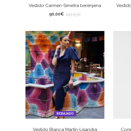
SELECCIONAR OPCIONES
Vestido Carmen-Simetra berenjena
Vestid
TALLA
TA
90,00
€
149,95
€
REBAJADO
SELECCIONAR OPCIONES
Vestido Blanca Martín-Lisandra
Conj