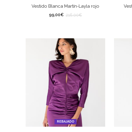
SELECCIONAR OPCIONES
Vestido Blanca Martín-Layla rojo
Ves
TALLA
TA
99,00
€
216,00
€
REBAJADO