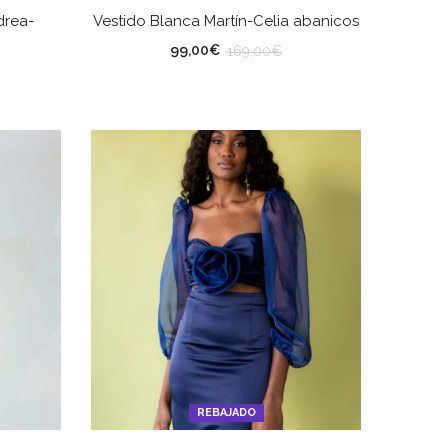
ES
SELECCIONAR OPCIONES
drea-
Vestido Blanca Martín-Celia abanicos
TALLA
99,00
€
169,00
€
REBAJADO