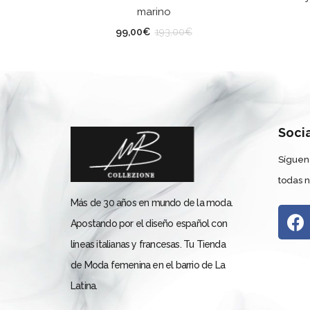
marino
TALLA
TA
99,00
€
193,00
€
Soci
Síguen
todas 
Más de 30 años en mundo de la moda.
Apostando por el diseño español con
líneas italianas y francesas. Tu Tienda
de Moda femenina en el barrio de La
Latina.