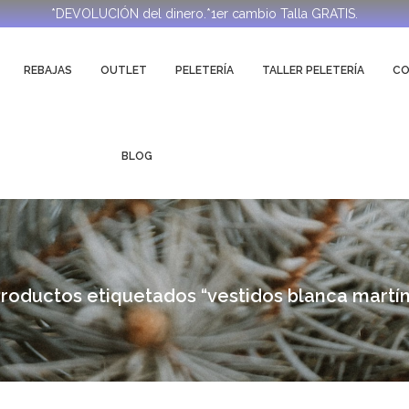
*DEVOLUCIÓN del dinero.*1er cambio Talla GRATIS.
REBAJAS
OUTLET
PELETERÍA
TALLER PELETERÍA
C
BLOG
roductos etiquetados “vestidos blanca martí