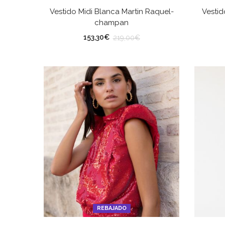
SELECCIONAR OPCIONES
Vestido Midi Blanca Martin Raquel-
Vestid
champan
TALLA
TA
153,30
€
219,00
€
REBAJADO