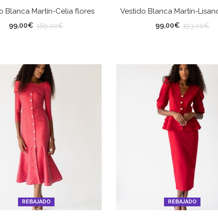
SELECCIONAR OPCIONES
SELECCIONAR OPCION
o Blanca Martín-Celia flores
Vestido Blanca Martín-Lisan
LLA
TALLA
99,00
€
99,00
€
169,00
€
193,00
€
REBAJADO
REBAJADO