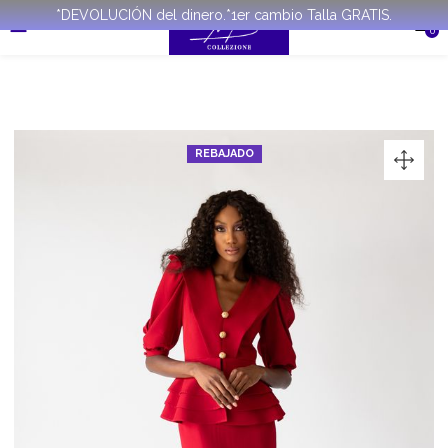
*DEVOLUCIÓN del dinero.*1er cambio Talla GRATIS.
0
REBAJADO