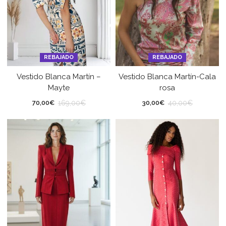
REBAJADO
REBAJADO
Vestido Blanca Martín –
Vestido Blanca Martín-Cala
Mayte
rosa
169,00
€
40,00
€
70,00
€
30,00
€