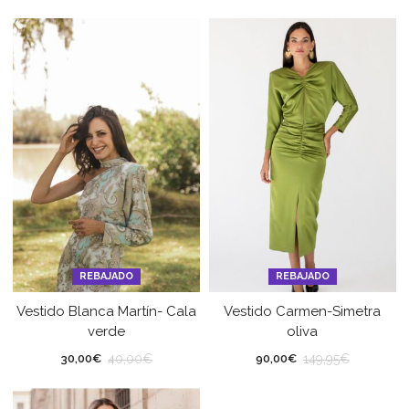
REBAJADO
REBAJADO
Vestido Blanca Martín- Cala
Vestido Carmen-Simetra
verde
oliva
40,00
€
149,95
€
30,00
€
90,00
€