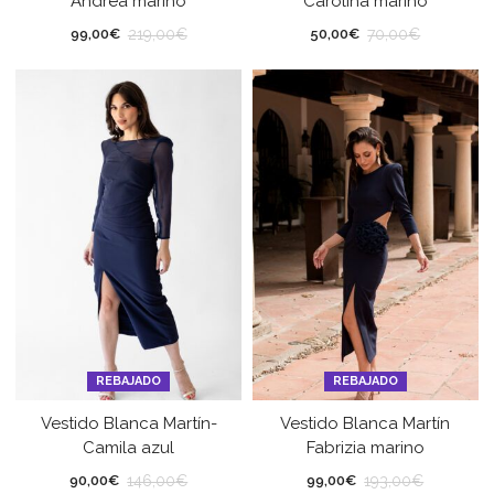
Andrea marino
Carolina marino
219,00
€
70,00
€
99,00
€
50,00
€
REBAJADO
REBAJADO
Vestido Blanca Martín-
Vestido Blanca Martín
Camila azul
Fabrizia marino
146,00
€
193,00
€
90,00
€
99,00
€