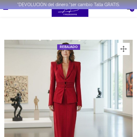
*DEVOLUCIÓN del dinero.*1er cambio Talla GRATIS.
0
REBAJADO