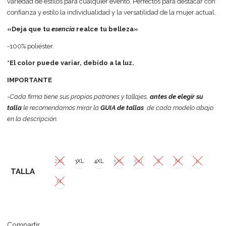
variedad de estilos para cualquier evento. Perfectos para destacar con
confianza y estilo la individualidad y la versatilidad de la mujer actual.
«Deja que tu
esencia
realce tu belleza»
-100% poliéster.
*El color puede variar, debido a la luz.
IMPORTANTE
-Cada firma tiene sus propios patrones y tallajes,
antes de elegir su
talla
le recomendamos mirar la
GUIA de tallas
de cada modelo abajo
en la descripción.
2XL
3XL
4XL
5XL
6xl
S
M
L
TALLA
XL
Compartir