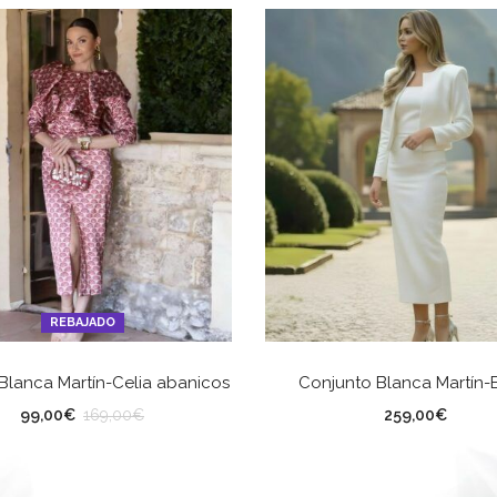
REBAJADO
SELECCIONAR OPCIONES
SELECCIONAR OPCION
 Blanca Martín-Celia abanicos
Conjunto Blanca Martín-
LLA
TALLA
99,00
€
259,00
€
169,00
€