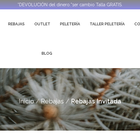
*DEVOLUCIÓN del dinero.*1er cambio Talla GRATIS.
REBAJAS
OUTLET
PELETERÍA
TALLER PELETERÍA
C
BLOG
Inicio
Rebajas
Rebajas Invitada