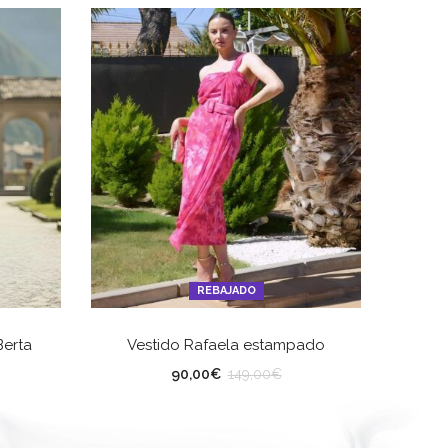
REBAJADO
ES
SELECCIONAR OPCIONES
Berta
Vestido Rafaela estampado
V
TALLA
TA
90,00
€
149,00
€