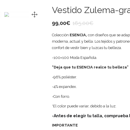
Vestido Zulema-gr
99,00
€
165,00
€
Colección
ESENCIA,
con diseños que se adapt
moderna, actual y bella. Los tejidos y patro
confort de vestir bien y luzcas tu belleza.
-100×100 Moda Española.
“Deja que tu ESENCIA realce tu belleza”
-96% poliéster.
-4% expandex.
-Con forro.
*El color puede variar, debido a la luz.
-Antes de elegir tu talla, comprueba l
IMPORTANTE