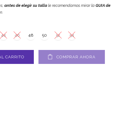
es,
antes de elegir su talla
le recomendamos mirar la
GUIA de
n.
44
46
48
50
52
54
AL CARRITO
COMPRAR AHORA