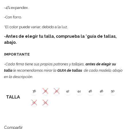
-4% expandex.
-Con forro.
*El color puede variar, debido a la luz.
-Antes de elegir tu talla, comprueba la *guía de tallas,
abajo.
IMPORTANTE
-Cada firma tiene sus propios patrones y tallajes,
antes de elegir su
talla
le recomendamos mirar la
GUIA de tallas
de cada modelo, abajo
en la descripción.
36
38
40
42
44
46
48
50
TALLA
52
54
Compartir