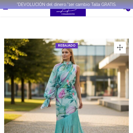
*DEVOLUCIÓN del dinero.*1er cambio Talla GRATIS.
0
REBAJADO