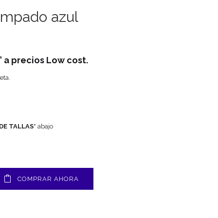
ampado azul
” a precios Low cost.
eta.
.
 DE TALLAS*
abajo
COMPRAR AHORA