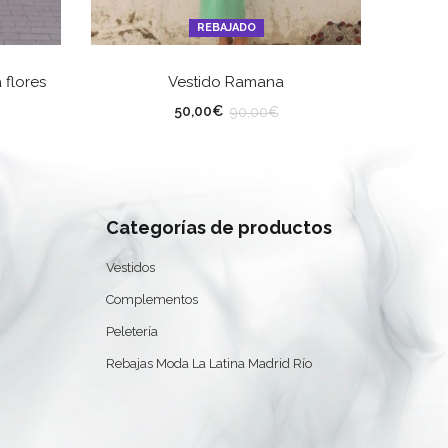
REBAJADO
ES
SELECCIONAR OPCIONES
 flores
Vestido Ramana
V
TALLA
TA
50,00
€
90,00
€
Categorías de productos
0
Vestidos
Complementos
Peletería
Rebajas Moda La Latina Madrid Río