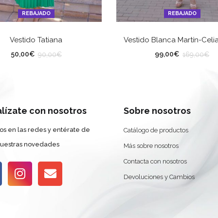
REBAJADO
REBAJADO
SELECCIONAR OPCIONES
SELECCIONAR OPCION
Vestido Tatiana
Vestido Blanca Martín-Celia
LLA
TALLA
50,00
€
99,00
€
90,00
€
169,00
€
alízate con nosotros
Sobre nosotros
os en las redes y entérate de
Catálogo de productos
nuestras novedades
Más sobre nosotros
Contacta con nosotros
Devoluciones y Cambios