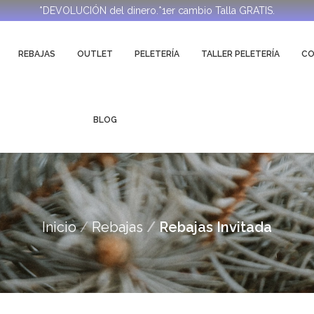
*DEVOLUCIÓN del dinero.*1er cambio Talla GRATIS.
REBAJAS
OUTLET
PELETERÍA
TALLER PELETERÍA
C
BLOG
Inicio
Rebajas
Rebajas Invitada