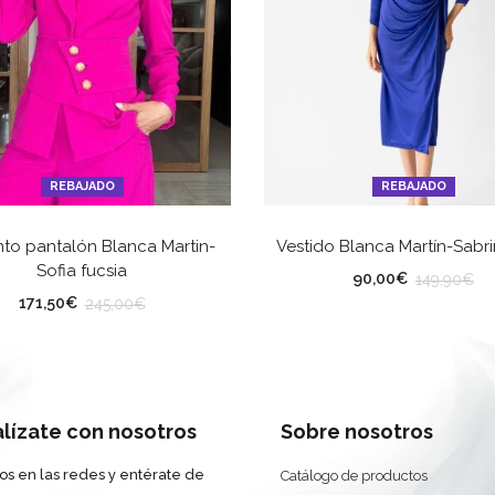
REBAJADO
REBAJADO
SELECCIONAR OPCIONES
SELECCIONAR OPCION
to pantalón Blanca Martin-
Vestido Blanca Martín-Sabri
Sofia fucsia
LLA
TALLA
90,00
€
149,90
€
171,50
€
245,00
€
alízate con nosotros
Sobre nosotros
os en las redes y entérate de
Catálogo de productos