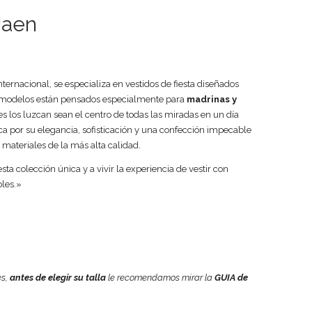
Jaen
nternacional, se especializa en vestidos de fiesta diseñados
 modelos están pensados especialmente para
madrinas y
s los luzcan sean el centro de todas las miradas en un día
ca por su elegancia, sofisticación y una confección impecable
materiales de la más alta calidad.
esta colección única y a vivir la experiencia de vestir con
les.»
es,
antes de elegir su talla
le recomendamos mirar la
GUIA de