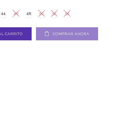
44
46
48
50
52
54
AL CARRITO
COMPRAR AHORA