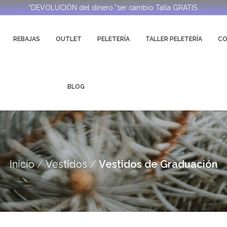
*DEVOLUCIÓN del dinero.*1er cambio Talla GRATIS.
REBAJAS
OUTLET
PELETERÍA
TALLER PELETERÍA
C
BLOG
Inicio
Vestidos
Vestidos de Graduación