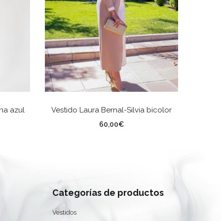
ES
SELECCIONAR OPCIONES
na azul
Vestido Laura Bernal-Silvia bicolor
Vest
0
TALLA
TA
60,00
€
Categorías de productos
Vestidos