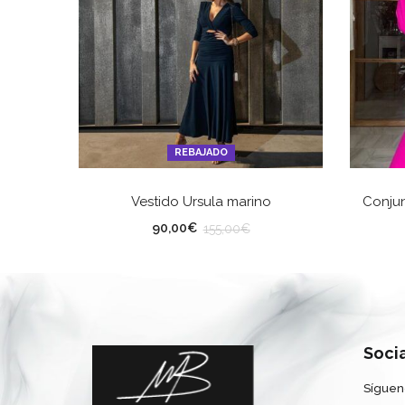
REBAJADO
SELECCIONAR OPCIONES
Vestido Ursula marino
Conjun
TALLA
TA
90,00
€
155,00
€
Soci
Síguen