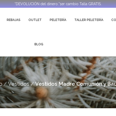
*DEVOLUCIÓN del dinero.*1er cambio Talla GRATIS.
REBAJAS
OUTLET
PELETERÍA
TALLER PELETERÍA
C
BLOG
io
Vestidos
Vestidos Madre Comunión y Bau