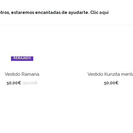
otros, estaremos encantadas de ayudarte. Clic
aquí
REBAJADO
SELECCIONAR OPCIONES
SELECCIONAR OPCION
Vestido Ramana
Vestido Kunzita ment
LLA
TALLA
50,00
€
50,00
€
90,00
€