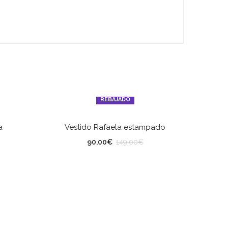
REBAJADO
ES
SELECCIONAR OPCIONES
a
Vestido Rafaela estampado
TALLA
90,00
€
149,00
€