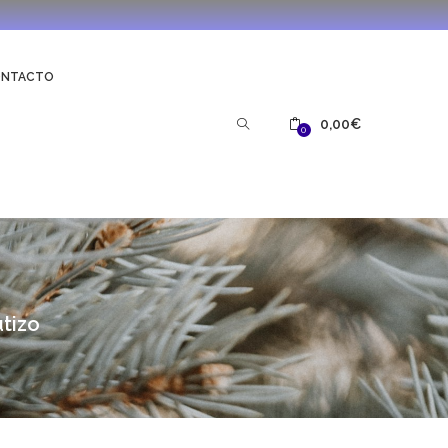
ONTACTO
0,00
€
0
tizo