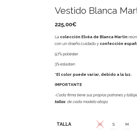
Vestido Blanca Mar
225,00
€
La
colección Elvéa de Blanca Martín
reú
con un diseño cuidado y
confección españ
97% poliéster
3% eslastan
*El color puede variar, debido a la luz.
IMPORTANTE
-Cada firma tiene sus propios patrones y tallaj
tallas
de cada modelo abajo.
TALLA
XS
S
M