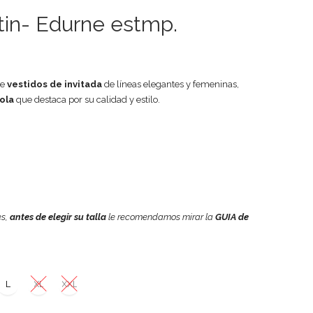
tin- Edurne estmp.
ne
vestidos de invitada
de líneas elegantes y femeninas,
ola
que destaca por su calidad y estilo.
es,
antes de elegir su talla
le recomendamos mirar la
GUIA de
L
XL
XXL