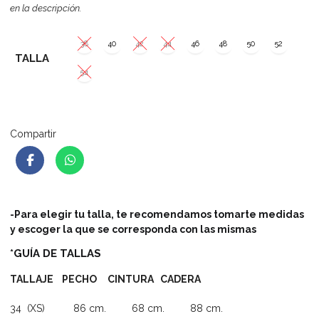
en la descripción.
38
40
42
44
46
48
50
52
TALLA
54
Compartir
-Para elegir tu talla, te recomendamos tomarte medidas
y escoger la que se corresponda con las mismas
*GUÍA DE TALLAS
TALLAJE PECHO CINTURA CADERA
34 (XS) 86 cm. 68 cm. 88 cm.