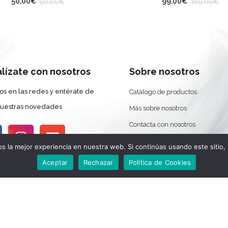
50,00
€
99,00
€
90,00
€
169,00
€
alízate con nosotros
Sobre nosotros
os en las redes y entérate de
Catálogo de productos
nuestras novedades
Más sobre nosotros
Contacta con nosotros
Devoluciones y Cambios
 la mejor experiencia en nuestra web. Si continúas usando este sitio,
Aceptar
Rechazar
Política de Cookies