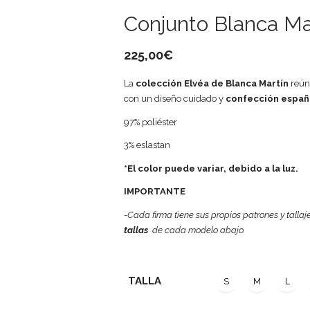
Conjunto Blanca Ma
225,00
€
La
colección Elvéa de Blanca Martín
reú
con un diseño cuidado y
confección españ
97% poliéster
3% eslastan
*El color puede variar, debido a la luz.
IMPORTANTE
-Cada firma tiene sus propios patrones y tallaj
tallas
de cada modelo abajo.
TALLA
S
M
L