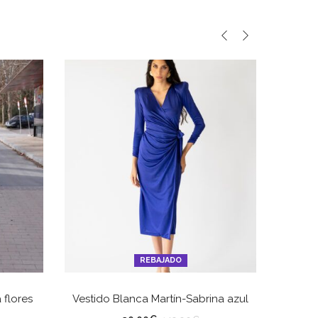
REBAJADO
ES
SELECCIONAR OPCIONES
 flores
Vestido Blanca Martín-Sabrina azul
Conju
TALLA
TA