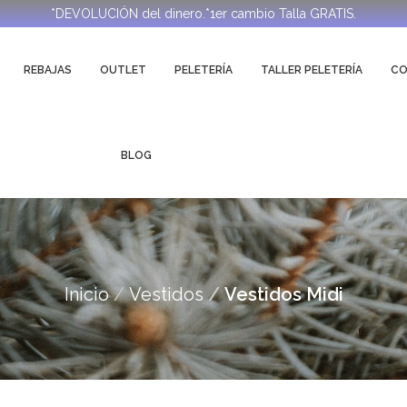
*DEVOLUCIÓN del dinero.*1er cambio Talla GRATIS.
REBAJAS
OUTLET
PELETERÍA
TALLER PELETERÍA
C
BLOG
Inicio
Vestidos
Vestidos Midi