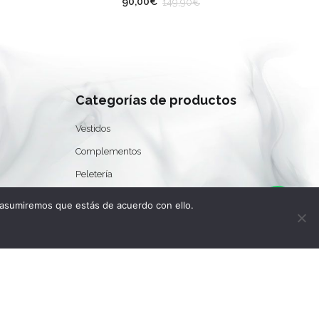
90,00
€
149,90
€
0
Co
Categorías de productos
Vestidos
Complementos
Peletería
Rebajas Moda La Latina Madrid Río
 asumiremos que estás de acuerdo con ello.