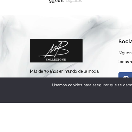
99,00
€
169,00
€
Soci
Síguen
todas 
Más de 30 años en mundo de la moda.
Apostando por el diseño español con
Usamos cookies para asegurar que te damos
líneas italianas y francesas. Tu Tienda
de Moda femenina en el barrio de La
Latina.