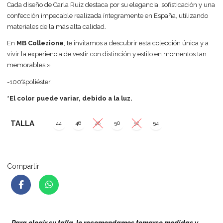
Cada diseño de Carla Ruiz destaca por su elegancia, sofisticación y una
confección impecable realizada íntegramente en España, utilizando
materiales de la más alta calidad.
En
MB Collezione
, te invitamos a descubrir esta colección única y a
vivir la experiencia de vestir con distinción y estilo en momentos tan
memorables.»
-100%poliéster.
*El color puede variar, debido a la luz.
TALLA
44
46
48
50
52
54
Compartir
–
Para elegir su talla, le recomendamos tomarse medidas y