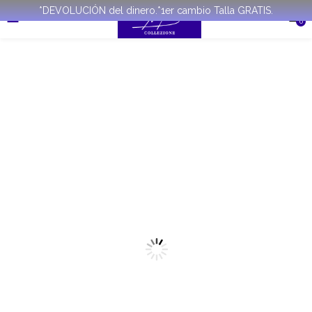
*DEVOLUCIÓN del dinero.*1er cambio Talla GRATIS.
0