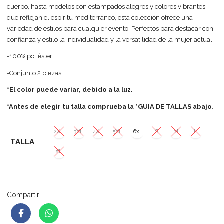
cuerpo, hasta modelos con estampados alegres y colores vibrantes
que reflejan el espíritu mediterráneo, esta colección ofrece una
variedad de estilos para cualquier evento. Perfectos para destacar con
confianza y estilo la individualidad y la versatilidad de la mujer actual.
-100% poliéster.
-Conjunto 2 piezas.
*El color puede variar, debido a la luz.
*Antes de elegir tu talla comprueba la *GUIA DE TALLAS
abajo
.
2XL
3XL
4XL
5XL
6xl
S
M
L
TALLA
XL
Compartir