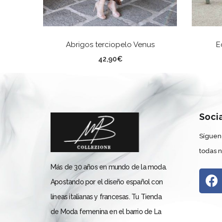
SELECCIONAR OPCIONES
Abrigos terciopelo Venus
E
Color
Co
42,90
€
Soci
Síguen
todas 
Más de 30 años en mundo de la moda.
Apostando por el diseño español con
líneas italianas y francesas. Tu Tienda
de Moda femenina en el barrio de La