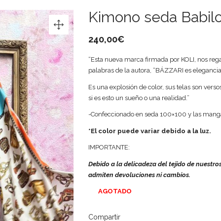
Kimono seda Babilo
240,00
€
“Esta nueva marca firmada por KOLI, nos regal
palabras de la autora, “BÁZZARI es elegancia
Es una explosión de color, sus telas son verso
si es esto un sueño o una realidad.”
-Confeccionado en seda 100×100 y las manga
*El color puede variar debido a la luz.
IMPORTANTE:
Debido a la delicadeza del tejido de nuestr
admiten devoluciones ni cambios.
AGOTADO
Compartir