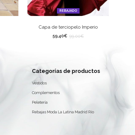
REBAJADO
ES
SELECCIONAR OPCIONES
Capa de terciopelo Imperio
Ves
Color
59,40
€
99,00
€
Categorías de productos
0
Vestidos
Complementos
Peletería
Rebajas Moda La Latina Madrid Río