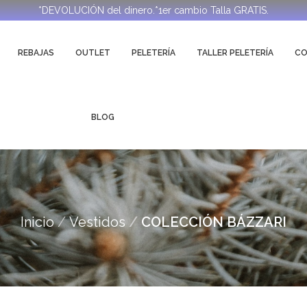
*DEVOLUCIÓN del dinero.*1er cambio Talla GRATIS.
REBAJAS
OUTLET
PELETERÍA
TALLER PELETERÍA
C
BLOG
Inicio
Vestidos
COLECCIÓN BÁZZARI