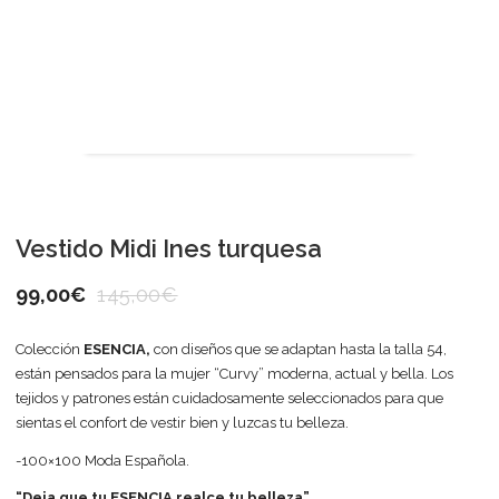
Vestido Midi Ines turquesa
99,00
€
145,00
€
Colección
ESENCIA,
con diseños que se adaptan hasta la talla 54,
están pensados para la mujer “Curvy” moderna, actual y bella. Los
tejidos y patrones están cuidadosamente seleccionados para que
sientas el confort de vestir bien y luzcas tu belleza.
-100×100 Moda Española.
“Deja que tu ESENCIA realce tu belleza”