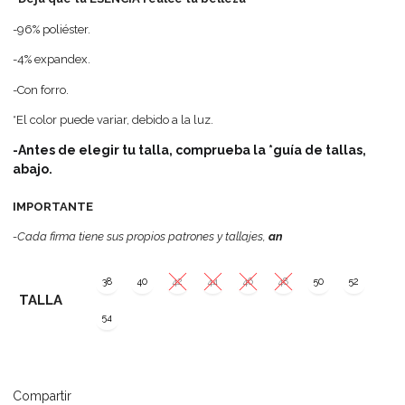
-96% poliéster.
-4% expandex.
-Con forro.
*El color puede variar, debido a la luz.
-Antes de elegir tu talla, comprueba la *guía de tallas,
abajo.
IMPORTANTE
-Cada firma tiene sus propios patrones y tallajes,
an
38
40
42
44
46
48
50
52
TALLA
54
Compartir