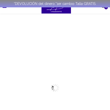
*DEVOLUCIÓN del dinero.*1er cambio Talla GRATIS.
0
REBAJADO