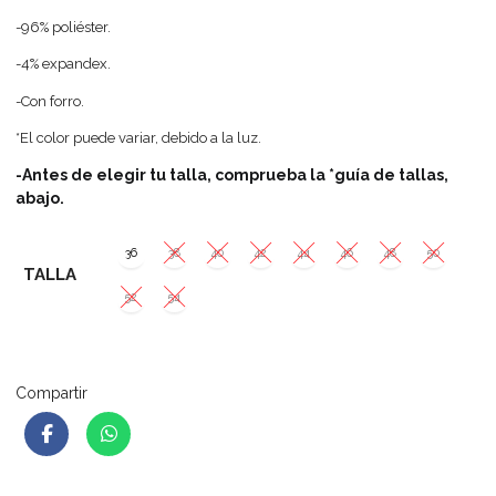
-96% poliéster.
-4% expandex.
-Con forro.
*El color puede variar, debido a la luz.
-Antes de elegir tu talla, comprueba la *guía de tallas,
abajo.
36
38
40
42
44
46
48
50
TALLA
52
54
Compartir