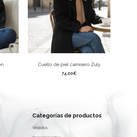
ES
SELECCIONAR OPCIONES
ón
Cuello de piel camisero Zuly
Cha
Color
TA
74,00
€
Categorías de productos
Vestidos
0