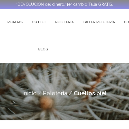
*DEVOLUCIÓN del dinero.*1er cambio Talla GRATIS.
REBAJAS
OUTLET
PELETERÍA
TALLER PELETERÍA
C
BLOG
Inicio
Peletería
Cuellos piel