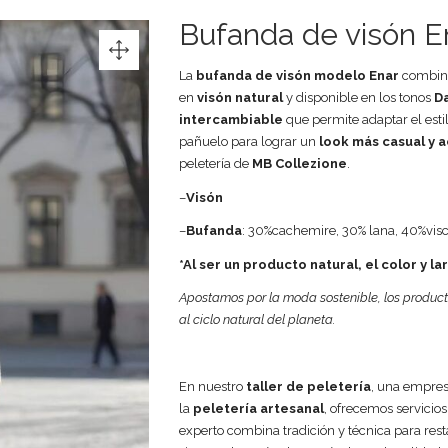
Bufanda de visón E
La
bufanda de visón modelo Enar
combina
en
visón natural
y disponible en los tonos
D
intercambiable
que permite adaptar el esti
pañuelo para lograr un
look más casual y a
peletería de
MB Collezione
.
–
Visón
–
Bufanda
: 30%cachemire, 30% lana, 40%vis
*Al ser un producto natural, el color y l
Apostamos por la moda sostenible, los product
al ciclo natural del planeta.
En nuestro
taller de peletería
, una empres
la
peletería artesanal
, ofrecemos servicios
experto combina tradición y técnica para rest