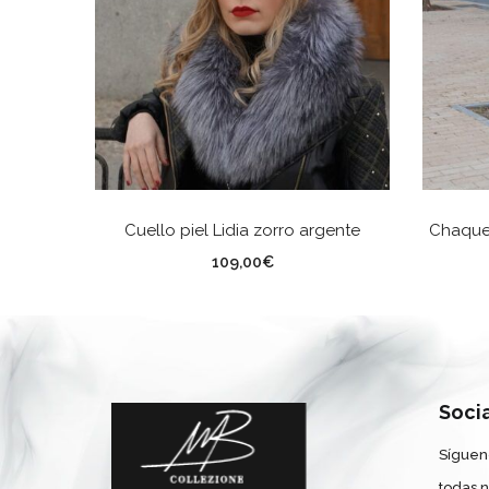
SELECCIONAR OPCIONES
Cuello piel Lidia zorro argente
Chaquet
TALLA
TA
109,00
€
Soci
Síguen
todas 