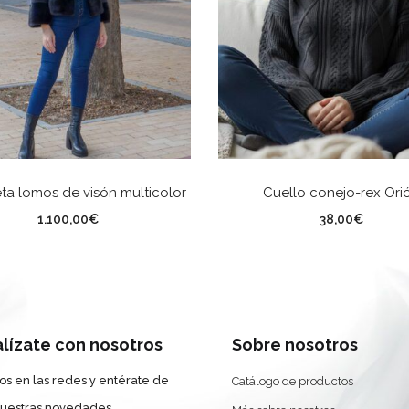
SELECCIONAR OPCIONES
SELECCIONAR OPCION
a lomos de visón multicolor
Cuello conejo-rex Ori
LLA
Color
1.100,00
€
38,00
€
alízate con nosotros
Sobre nosotros
os en las redes y entérate de
Catálogo de productos
nuestras novedades