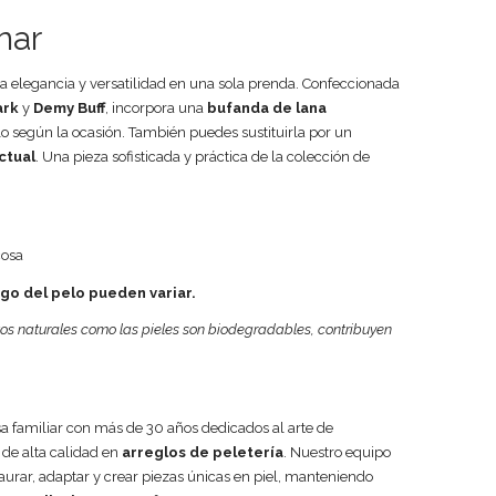
nar
 elegancia y versatilidad en una sola prenda. Confeccionada
ark
y
Demy Buff
, incorpora una
bufanda de lana
lo según la ocasión. También puedes sustituirla por un
ctual
. Una pieza sofisticada y práctica de la colección de
cosa
argo del pelo pueden variar.
os naturales como las pieles son biodegradables, contribuyen
a familiar con más de 30 años dedicados al arte de
 de alta calidad en
arreglos de peletería
. Nuestro equipo
aurar, adaptar y crear piezas únicas en piel, manteniendo