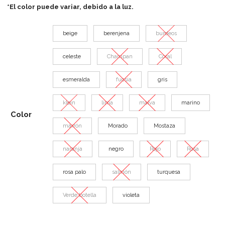
*El color puede variar, debido a la luz.
beige
berenjena
burdeos
celeste
Champan
Coral
esmeralda
fucsia
gris
klein
lima
malva
marino
Color
marrón
Morado
Mostaza
naranja
negro
Rojo
Rosa
rosa palo
salmón
turquesa
Verde botella
violeta