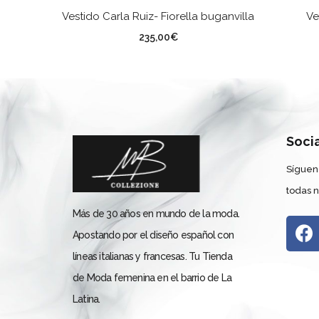
SELECCIONAR OPCIONES
Vestido Carla Ruiz- Fiorella buganvilla
Ve
TALLA
TA
235,00
€
Soci
Síguen
todas 
Más de 30 años en mundo de la moda.
Apostando por el diseño español con
líneas italianas y francesas. Tu Tienda
de Moda femenina en el barrio de La
Latina.