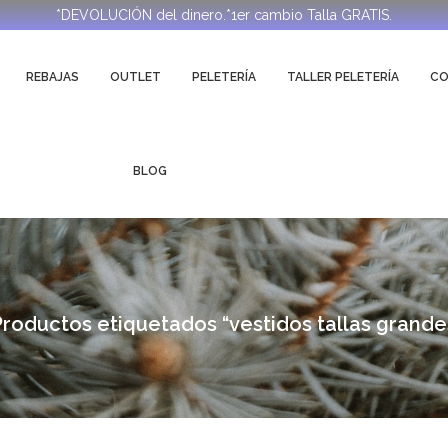
*DEVOLUCIÓN del dinero.*1er cambio Talla GRATIS.
REBAJAS
OUTLET
PELETERÍA
TALLER PELETERÍA
C
BLOG
roductos etiquetados “vestidos tallas grande