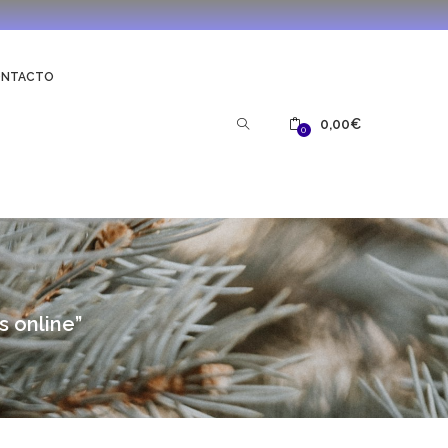
ONTACTO
0,00
€
0
s online”