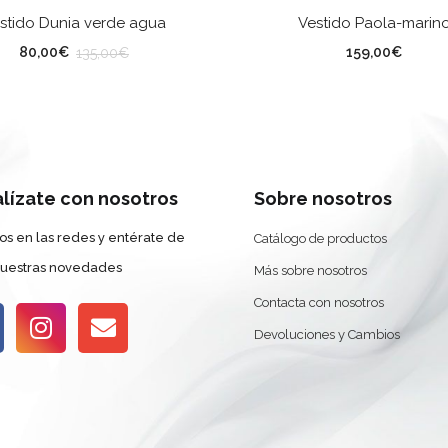
SELECCIONAR OPCIONES
SELECCIONAR OPCION
stido Dunia verde agua
Vestido Paola-marin
LLA
TALLA
80,00
€
159,00
€
135,00
€
alízate con nosotros
Sobre nosotros
os en las redes y entérate de
Catálogo de productos
nuestras novedades
Más sobre nosotros
Contacta con nosotros
Devoluciones y Cambios