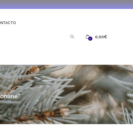
ONTACTO
0,00
€
0
online”