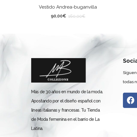
SELECCIONAR OPCIONES
Vestido Andrea-buganvilla
TALLA
90,00
€
160,00
€
Soci
Síguen
todas 
Más de 30 años en mundo de la moda.
Apostando por el diseño español con
líneas italianas y francesas. Tu Tienda
de Moda femenina en el barrio de La
Latina.