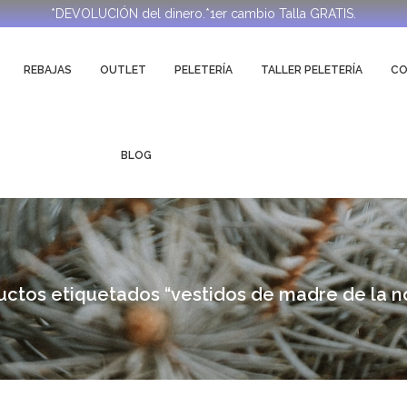
*DEVOLUCIÓN del dinero.*1er cambio Talla GRATIS.
REBAJAS
OUTLET
PELETERÍA
TALLER PELETERÍA
C
BLOG
ctos etiquetados “vestidos de madre de la n