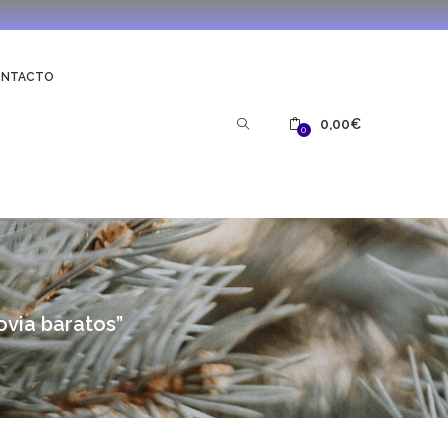
ONTACTO
0,00
€
0
ovia baratos”