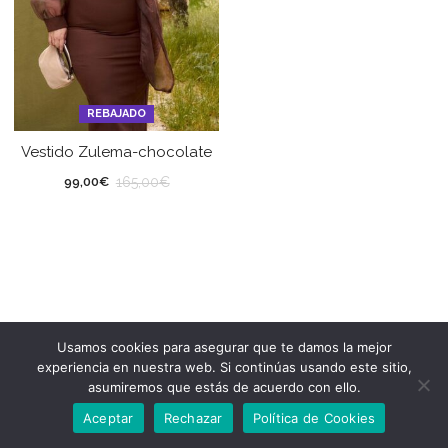
REBAJADO
Vestido Zulema-chocolate
165,00
€
99,00
€
Usamos cookies para asegurar que te damos la mejor
experiencia en nuestra web. Si continúas usando este sitio,
asumiremos que estás de acuerdo con ello.
Aceptar
Rechazar
Política de Cookies