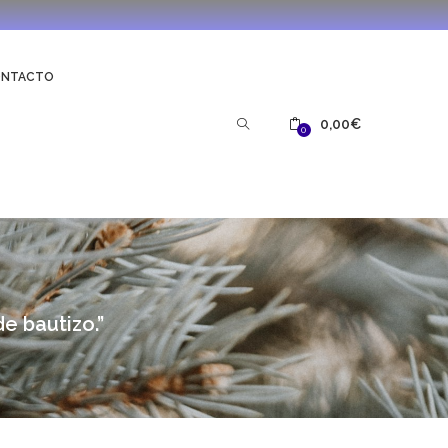
ONTACTO
0,00
€
0
e bautizo.”