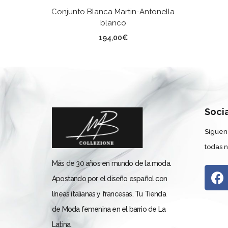
SELECCIONAR OPCIONES
Conjunto Blanca Martin-Antonella
blanco
TALLA
194,00
€
Soci
Síguen
todas 
Más de 30 años en mundo de la moda.
Apostando por el diseño español con
líneas italianas y francesas. Tu Tienda
de Moda femenina en el barrio de La
Latina.