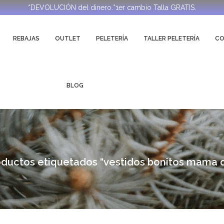
*DEVOLUCIÓN del dinero.*1er cambio Talla GRATIS.
REBAJAS
OUTLET
PELETERÍA
TALLER PELETERÍA
C
BLOG
ductos etiquetados “vestidos bonitos mama d