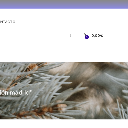
ONTACTO
0,00
€
0
ión madrid”