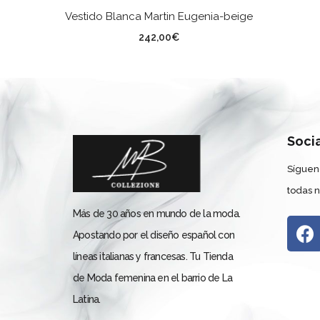
SELECCIONAR OPCIONES
Vestido Blanca Martin Eugenia-beige
TALLA
242,00
€
Soci
Síguen
todas 
Más de 30 años en mundo de la moda.
Apostando por el diseño español con
líneas italianas y francesas. Tu Tienda
de Moda femenina en el barrio de La
Latina.