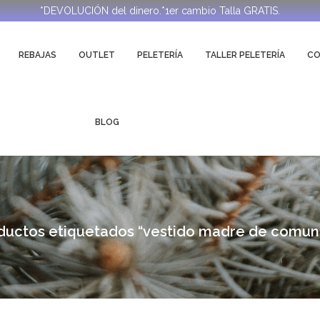
*DEVOLUCIÓN del dinero.*1er cambio Talla GRATIS.
REBAJAS
OUTLET
PELETERÍA
TALLER PELETERÍA
C
BLOG
ductos etiquetados “vestido madre de comun