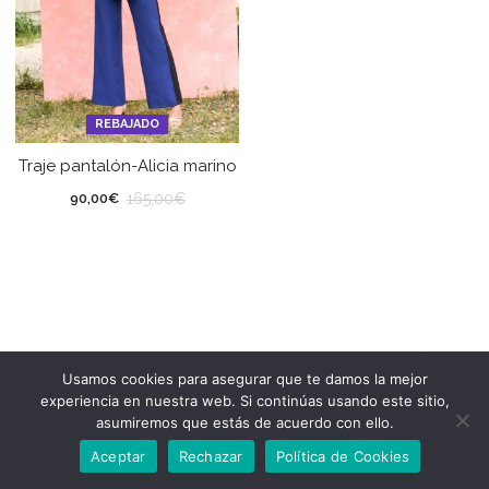
REBAJADO
Traje pantalón-Alicia marino
165,00
€
90,00
€
Usamos cookies para asegurar que te damos la mejor
experiencia en nuestra web. Si continúas usando este sitio,
asumiremos que estás de acuerdo con ello.
Aceptar
Rechazar
Política de Cookies