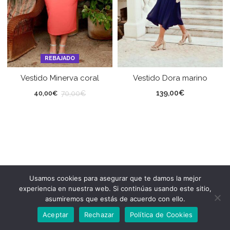
REBAJADO
Vestido Minerva coral
Vestido Dora marino
139,00
€
70,00
€
40,00
€
Usamos cookies para asegurar que te damos la mejor
experiencia en nuestra web. Si continúas usando este sitio,
asumiremos que estás de acuerdo con ello.
Aceptar
Rechazar
Política de Cookies