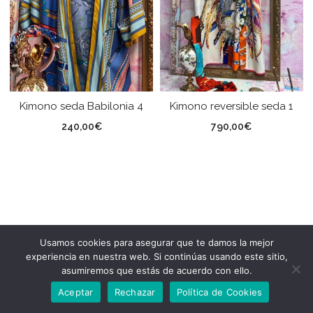
Kimono seda Babilonia 4
Kimono reversible seda 1
240,00
€
790,00
€
Usamos cookies para asegurar que te damos la mejor
experiencia en nuestra web. Si continúas usando este sitio,
asumiremos que estás de acuerdo con ello.
Aceptar
Rechazar
Política de Cookies