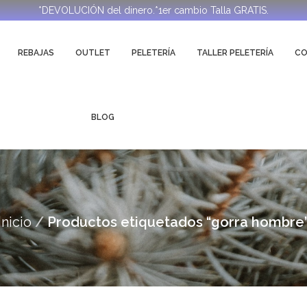
*DEVOLUCIÓN del dinero.*1er cambio Talla GRATIS.
REBAJAS
OUTLET
PELETERÍA
TALLER PELETERÍA
C
BLOG
Inicio
Productos etiquetados “gorra hombre