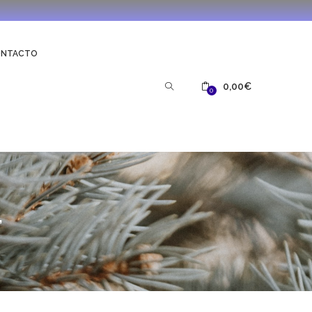
ONTACTO
0,00
€
0
”