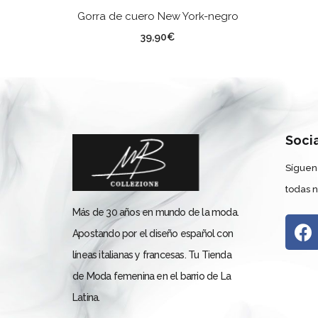
SELECCIONAR OPCIONES
Gorra de cuero New York-negro
TALLA
39,90
€
Soci
Síguen
todas 
Más de 30 años en mundo de la moda.
Apostando por el diseño español con
líneas italianas y francesas. Tu Tienda
de Moda femenina en el barrio de La
Latina.